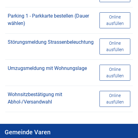
Parking 1 - Parkkarte bestellen (Dauer
Parking 1 - Par
Online
wählen)
ausfüllen
Störungsmeldung Strassenbeleuchtung
Störungsmeldu
Online
ausfüllen
Umzugsmeldung mit Wohnungslage
Umzugsmeldun
Online
ausfüllen
Wohnsitzbestätigung mit
Wohnsitzbestä
Online
Abhol-/Versandwahl
ausfüllen
Gemeinde Varen