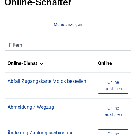
Online-Schalter
Menü anzeigen
Filtern
Online-Dienst
Online
Abfall Zugangskarte Molok bestellen
Abfall Zugangs
Online
ausfüllen
Abmeldung / Wegzug
Abmeldung / 
Online
ausfüllen
Änderung Zahlungsverbindung
Änderung Zahl
Online