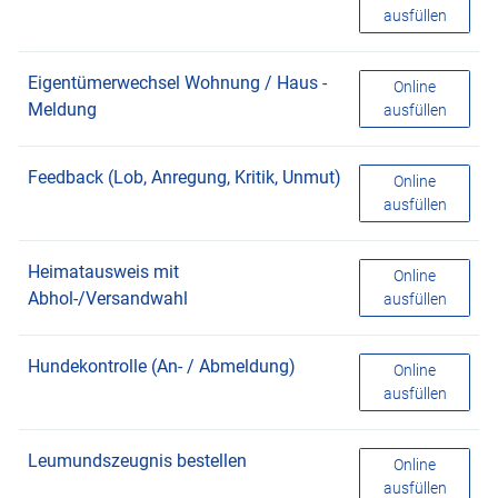
ausfüllen
Eigentümerwechsel Wohnung / Haus -
Eigentümerwec
Online
Meldung
ausfüllen
Feedback (Lob, Anregung, Kritik, Unmut)
Feedback (Lob,
Online
ausfüllen
Heimatausweis mit
Heimatausweis
Online
Abhol-/Versandwahl
ausfüllen
Hundekontrolle (An- / Abmeldung)
Hundekontrolle
Online
ausfüllen
Leumundszeugnis bestellen
Leumundszeugn
Online
ausfüllen