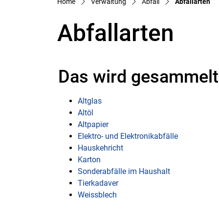
(a
Home
Verwaltung
Abfall
Abfallarten
Abfallarten
Das wird gesammelt
Altglas
Altöl
Altpapier
Elektro- und Elektronikabfälle
Hauskehricht
Karton
Sonderabfälle im Haushalt
Tierkadaver
Weissblech