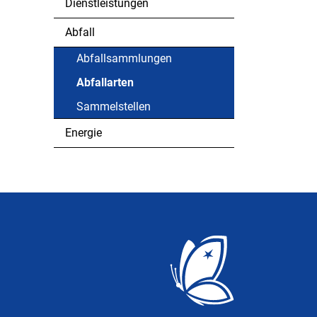
Dienstleistungen
Abfall
Abfallsammlungen
Abfallarten
(ausgewählt)
Sammelstellen
Energie